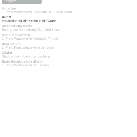
Unterton
1. Preis Wettbewerb Kunst am Bau Gropiusbau
Kunft
Installation für die Kirche in Alt Gaarz
biesdorf city limits
Beitrag zur Ausstellung City (Un)Limited
Mann mit Koffern
2. Preis Wettbewerb Mierendorff-Insel
rosa schafe
1. Preis Kunstwettbewerb der Baag
Läufer
Stadträume in Berlin Lichtenberg
Erste Solarbuslinie .Berlin
1. Preis Wettbewerb der Bewag