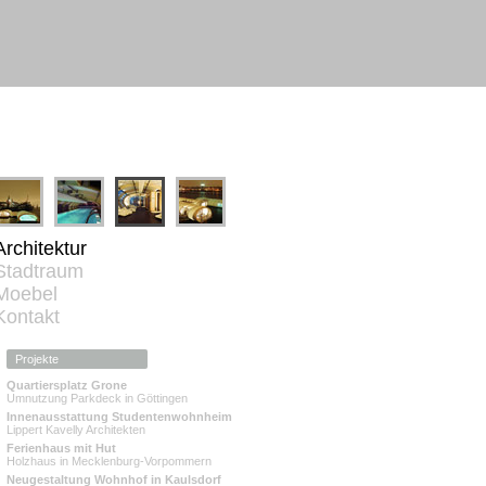
Architektur
Stadtraum
Moebel
Kontakt
Quartiersplatz Grone
Umnutzung Parkdeck in Göttingen
Innenausstattung Studentenwohnheim
Lippert Kavelly Architekten
Ferienhaus mit Hut
Holzhaus in Mecklenburg-Vorpommern
Neugestaltung Wohnhof in Kaulsdorf