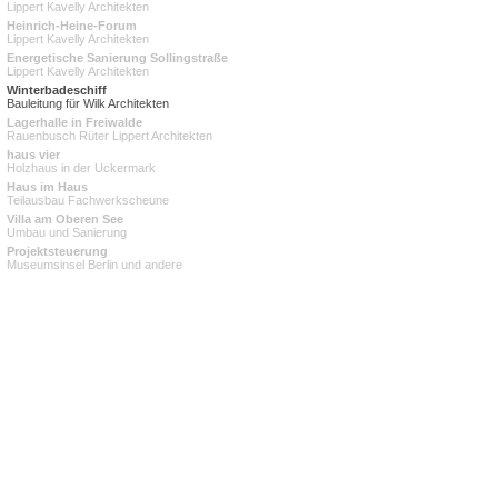
Lippert Kavelly Architekten
Heinrich-Heine-Forum
Lippert Kavelly Architekten
Energetische Sanierung Sollingstraße
Lippert Kavelly Architekten
Winterbadeschiff
Bauleitung für Wilk Architekten
Lagerhalle in Freiwalde
Rauenbusch Rüter Lippert Architekten
haus vier
Holzhaus in der Uckermark
Haus im Haus
Teilausbau Fachwerkscheune
Villa am Oberen See
Umbau und Sanierung
Projektsteuerung
Museumsinsel Berlin und andere