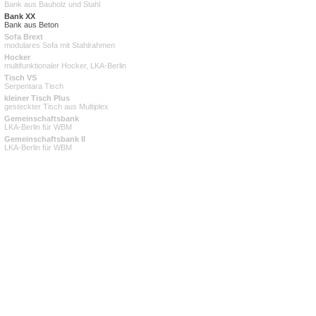
Bank aus Bauholz und Stahl
Bank XX
Bank aus Beton
Sofa Brext
modulares Sofa mit Stahlrahmen
Hocker
multifunktionaler Hocker, LKA-Berlin
Tisch VS
Serpentara Tisch
kleiner Tisch Plus
gesteckter Tisch aus Multiplex
Gemeinschaftsbank
LKA-Berlin für WBM
Gemeinschaftsbank II
LKA-Berlin für WBM